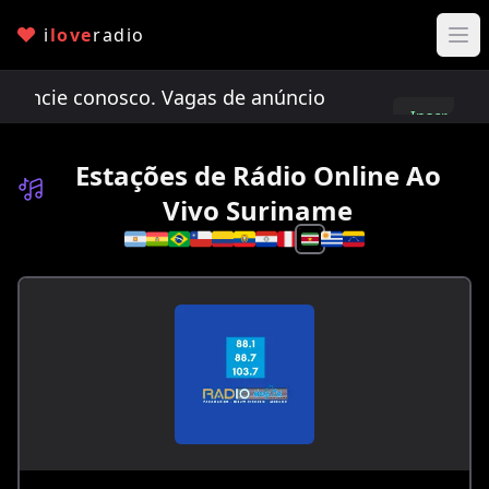
i
love
radio
cie conosco. Vagas de anúncio limitadas!
Anunci
Inscreva-
se
Estações de Rádio Online Ao
Vivo Suriname
Selecione um país 