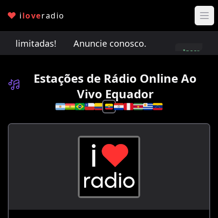
i
love
radio
o limitadas!
Anuncie conosco. Vagas de anúncio 
Inscreva-
se
Estações de Rádio Online Ao
Vivo Equador
Selecione um país 