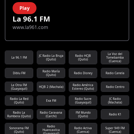
Play
La 96.1 FM
www.la961.com
La Voz del
JC Radio La Bruja
Radio HCJB
La 96.1 FM
Tomebamba
(Quito)
(Quito)
(Cuenca)
Radio María
Diblu FM
Radio Disney
Radio Canela
(Quito)
La Otra FM
Radio América
HCJB 2 (Machala)
Radio Centro
(Guayaquil)
Estereo (Quito)
Radio La Red
Radio Sucre
JC Radio
Exa FM
(Quito)
(Guayaquil)
(Machala)
Radio La
Radio Caravana
FM Mundo
Radio K1
Rumbera (Quito)
(Carchi)
(Quito)
Radio
Sonorama FM
Radio Activa
Super 949 FM
Huancavilca
(Quito)
(Cuenca)
(Cuenca)
(Guayaquil)