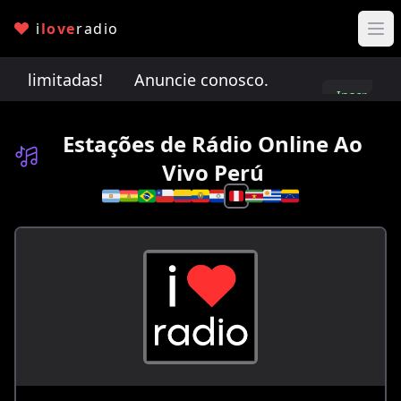
i
love
radio
o limitadas!
Anuncie conosco. Vagas de anúncio 
Inscreva-
se
Estações de Rádio Online Ao
Vivo Perú
Selecione um país 