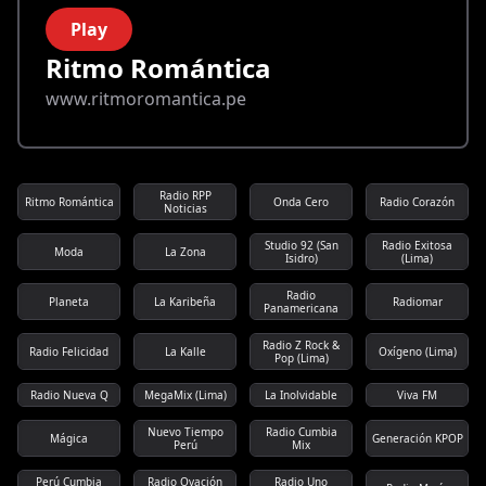
Play
Ritmo Romántica
www.ritmoromantica.pe
Radio RPP
Ritmo Romántica
Onda Cero
Radio Corazón
Noticias
Studio 92 (San
Radio Exitosa
Moda
La Zona
Isidro)
(Lima)
Radio
Planeta
La Karibeña
Radiomar
Panamericana
Radio Z Rock &
Radio Felicidad
La Kalle
Oxígeno (Lima)
Pop (Lima)
Radio Nueva Q
MegaMix (Lima)
La Inolvidable
Viva FM
Nuevo Tiempo
Radio Cumbia
Mágica
Generación KPOP
Perú
Mix
Perú Cumbia
Radio Ovación
Radio Uno