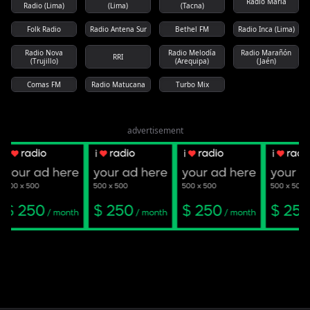
Radio María
Radio (Lima)
(Lima)
(Tacna)
Folk Radio
Radio Antena Sur
Bethel FM
Radio Inca (Lima)
Radio Nova
Radio Melodía
Radio Marañón
RRI
(Trujillo)
(Arequipa)
(Jaén)
Comas FM
Radio Matucana
Turbo Mix
advertisement