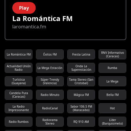
Play
La Romántica FM
laromantica.fm
RNV Informativo
La Romántica FM
Éxitos FM
Fiesta Latina
(Caracas)
Actualidad Unión
Onda La
La Mega Estación
Rumba
Radio
Superestación
Turística
Súper Trendy
Tama Stereo (San
La Mega
(Guayana)
(Valencia)
Cristobal)
Candela Pura
Radio Minuto
Mágica FM
Bella FM
(Caracas)
La Radio
Sabor 106.5 FM
RadioCanal
Hot
Impresionante
(Maracaibo)
Radiorama
Líder
Radio Rumbos
RQ 910 AM
Stereo
(Barquisimeto)