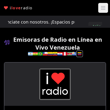
i
love
radio
ciate con nosotros. ¡Espacios publicitarios limit
Aplica
aquí
Emisoras de Radio en Línea en
Vivo Venezuela
Selecciona un país