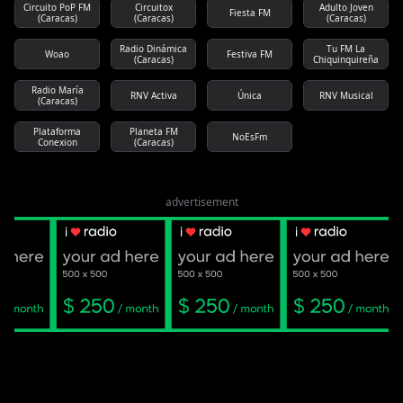
Circuito PoP FM
Circuitox
Adulto Joven
Fiesta FM
(Caracas)
(Caracas)
(Caracas)
Radio Dinámica
Tu FM La
Woao
Festiva FM
(Caracas)
Chiquinquireña
Radio María
RNV Activa
Única
RNV Musical
(Caracas)
Plataforma
Planeta FM
NoEsFm
Conexion
(Caracas)
advertisement