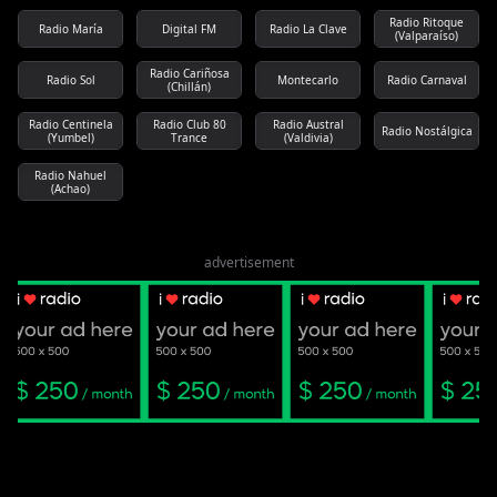
Radio Ritoque
Radio María
Digital FM
Radio La Clave
(Valparaíso)
Radio Cariñosa
Radio Sol
Montecarlo
Radio Carnaval
(Chillán)
Radio Centinela
Radio Club 80
Radio Austral
Radio Nostálgica
(Yumbel)
Trance
(Valdivia)
Radio Nahuel
(Achao)
advertisement