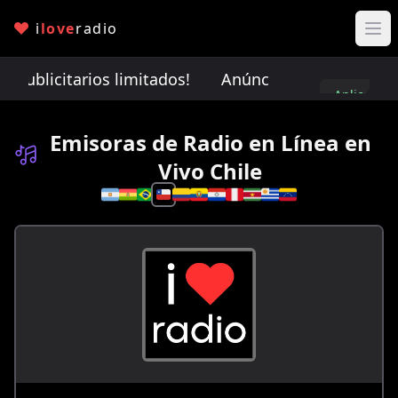
i
love
radio
publicitarios limitados!
Anúnciate con nosotros. ¡
Aplica
aquí
Emisoras de Radio en Línea en
Vivo Chile
Selecciona un país