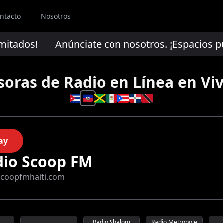
ntacto
Nosotros
mitados!
Anúnciate con nosotros. ¡Espacios publ
soras de Radio en Línea en Viv
Selecciona un 
ay
dio Scoop FM
coopfmhaiti.com
Radio Shalom
Radio Metropole