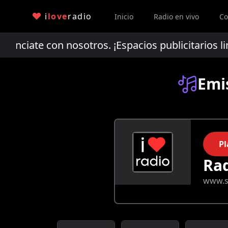
i
love
radio
Inicio
Radio en vivo
Co
ciate con nosotros. ¡Espacios publicitarios li
Emi
Pl
Ra
www.s