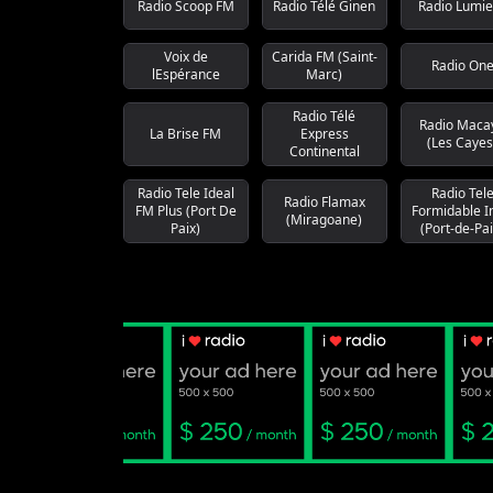
Radio Scoop FM
Radio Télé Ginen
Radio Lumi
Voix de
Carida FM (Saint-
Radio On
lEspérance
Marc)
Radio Télé
Radio Maca
La Brise FM
Express
(Les Cayes
Continental
Radio Tele Ideal
Radio Tel
Radio Flamax
FM Plus (Port De
Formidable I
(Miragoane)
Paix)
(Port-de-Pai