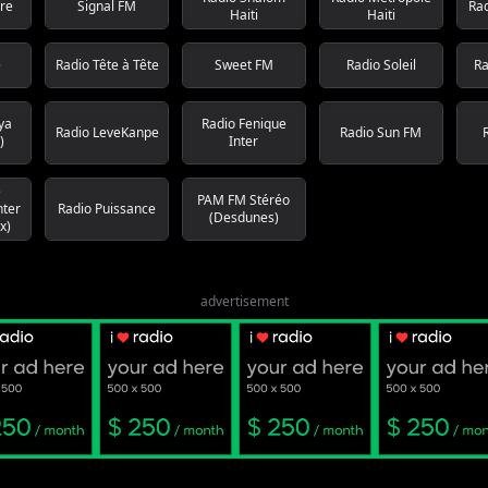
ere
Signal FM
Rad
Haiti
Haiti
e
Radio Tête à Tête
Sweet FM
Radio Soleil
Ra
ya
Radio Fenique
Radio LeveKanpe
Radio Sun FM
)
Inter
e
PAM FM Stéréo
nter
Radio Puissance
(Desdunes)
x)
advertisement