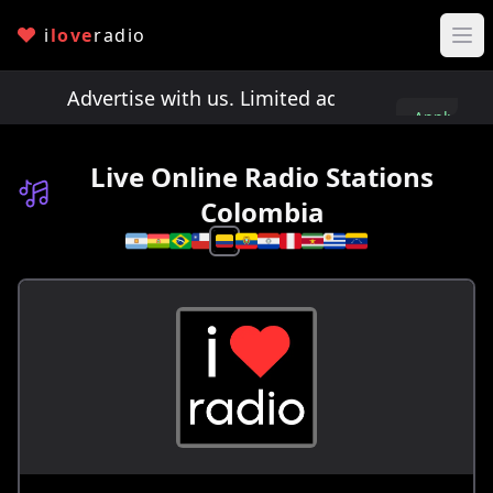
i
love
radio
ts!
Advertise with us. Limited ad spots!
Advertise
Apply
here
Live Online Radio Stations
Colombia
Select a country to