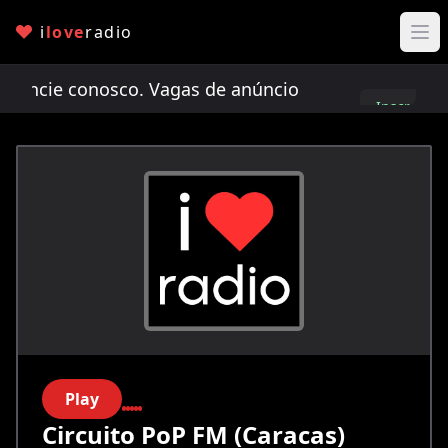
i
love
radio
cie conosco. Vagas de anúncio limitadas!
Anunci
Inscreva-
se
Play
Circuito PoP FM (Caracas)