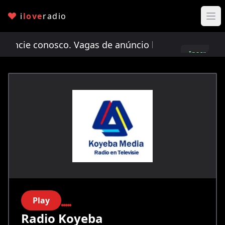
i
love
radio
cie conosco. Vagas de anúncio limitadas!
Anunci
Inscreva-
se
Play
Radio Koyeba