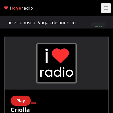
i
love
radio
cie conosco. Vagas de anúncio limitadas!
Anunci
Inscreva-
se
Play
Criolla