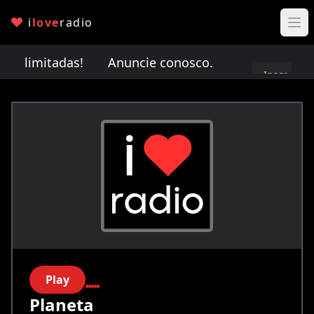
i
love
radio
io limitadas!
Anuncie conosco. Vagas de anúncio
Inscreva-
se
Play
Planeta