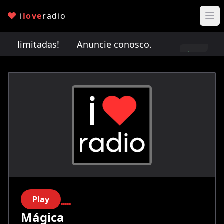
i
love
radio
io limitadas!
Anuncie conosco. Vagas de anúncio
Inscreva-
se
Play
Mágica