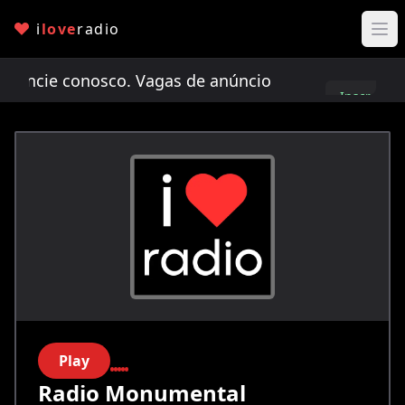
i
love
radio
cie conosco. Vagas de anúncio limitadas!
Anunci
Inscreva-
se
Play
Radio Monumental