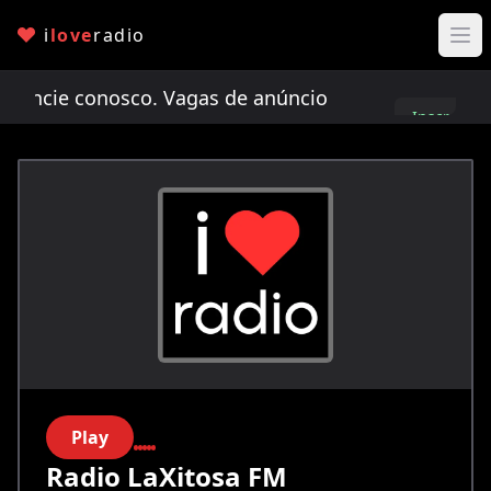
i
love
radio
cie conosco. Vagas de anúncio limitadas!
Anunci
Inscreva-
se
Play
Radio LaXitosa FM