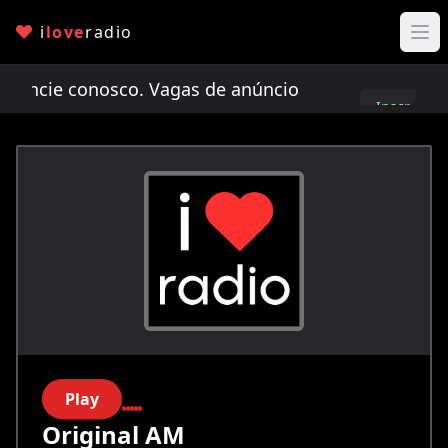
i
love
radio
cie conosco. Vagas de anúncio limitadas!
Anunci
Inscreva-
se
Play
Original AM