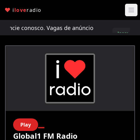
i
love
radio
cie conosco. Vagas de anúncio limitadas!
Anunci
Inscreva-
se
Play
Global1 FM Radio