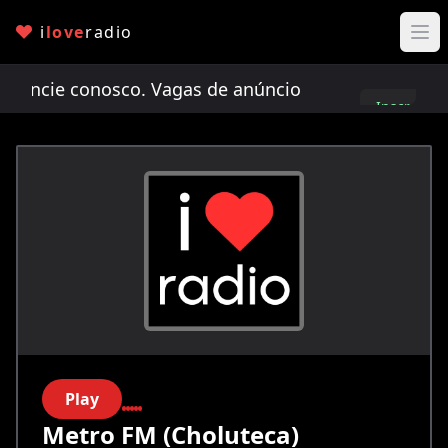
i
love
radio
cie conosco. Vagas de anúncio limitadas!
Anunci
Inscreva-
se
Play
Metro FM (Choluteca)