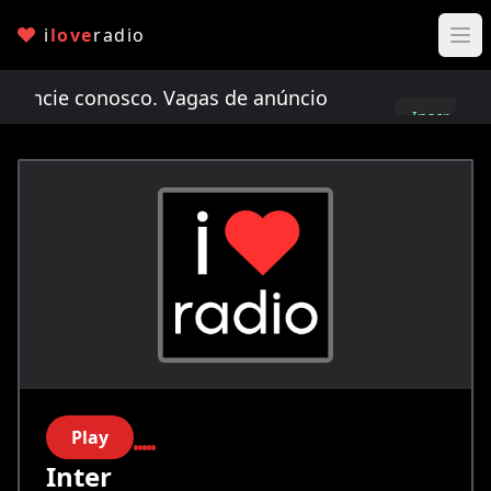
i
love
radio
cie conosco. Vagas de anúncio limitadas!
Anunci
Inscreva-
se
Play
Inter