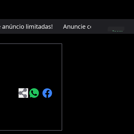
núncio limitadas!
Anuncie conosco. Vagas de 
Inscreva-
se