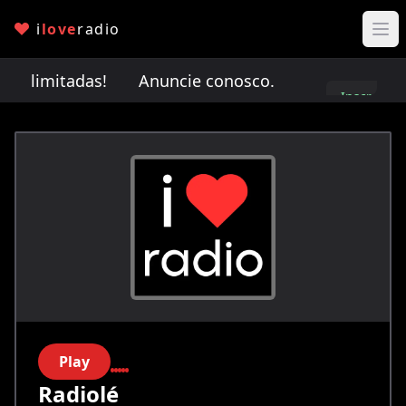
i
love
radio
io limitadas!
Anuncie conosco. Vagas de anúncio
Inscreva-
se
Play
Radiolé