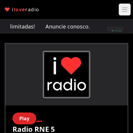
i
love
radio
io limitadas!
Anuncie conosco. Vagas de anúncio
Inscreva-
se
Play
Radio RNE 5