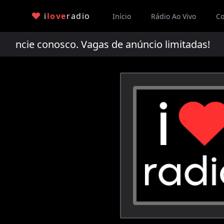
i
love
radio
Início
Rádio Ao Vivo
Co
cie conosco. Vagas de anúncio limitadas!
An