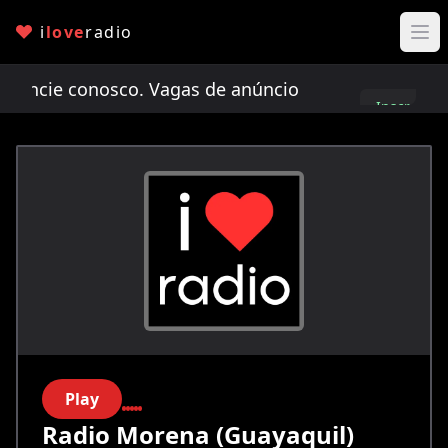
i
love
radio
cie conosco. Vagas de anúncio limitadas!
Anunci
Inscreva-
se
Play
Radio Morena (Guayaquil)