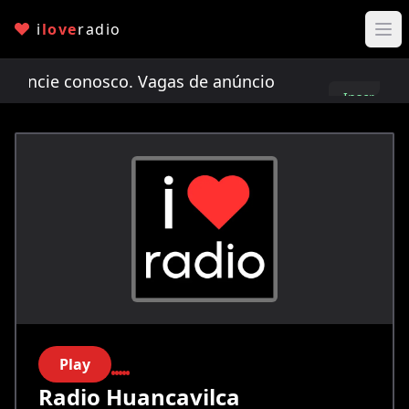
i
love
radio
cie conosco. Vagas de anúncio limitadas!
Anunci
Inscreva-
se
Play
Radio Huancavilca