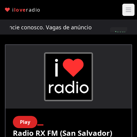
i
love
radio
cie conosco. Vagas de anúncio limitadas!
Anunci
Inscreva-
se
Play
Radio RX FM (San Salvador)