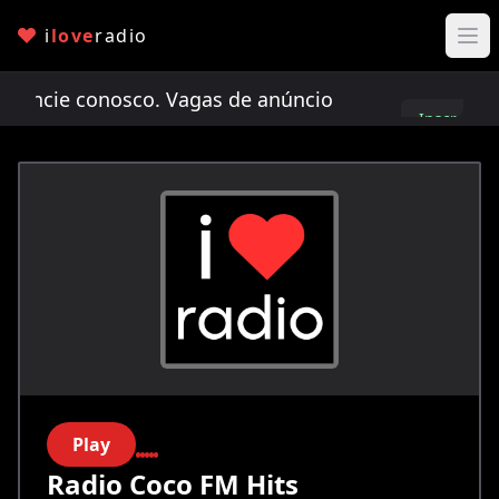
i
love
radio
cie conosco. Vagas de anúncio limitadas!
Anunci
Inscreva-
se
Play
Radio Coco FM Hits