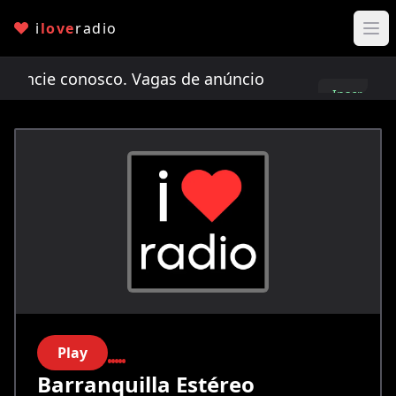
i
love
radio
cie conosco. Vagas de anúncio limitadas!
Anunci
Inscreva-
se
Play
Barranquilla Estéreo