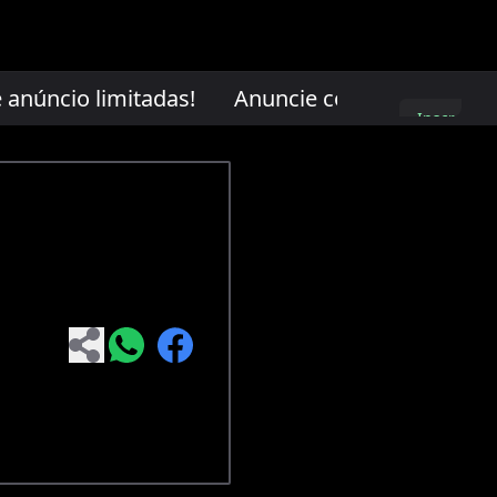
núncio limitadas!
Anuncie conosco. Vagas de 
Inscreva-
se