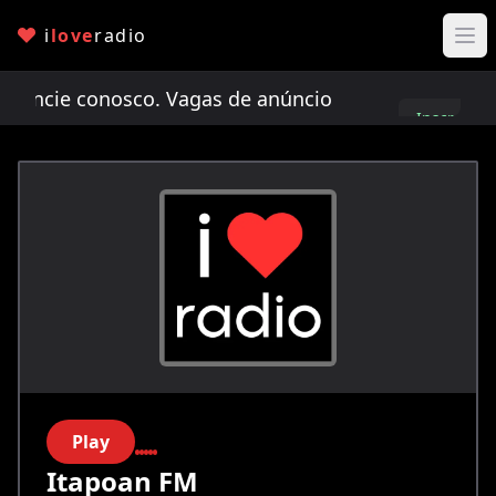
i
love
radio
cie conosco. Vagas de anúncio limitadas!
Anunci
Inscreva-
se
Play
Itapoan FM