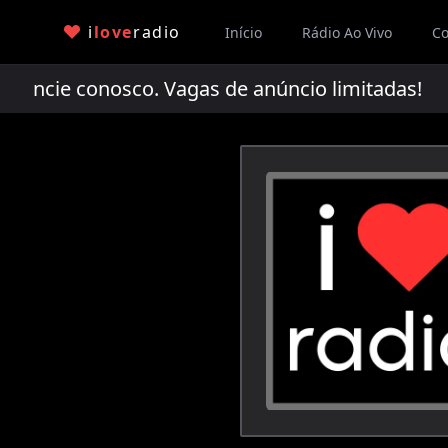
i
love
radio
Início
Rádio Ao Vivo
Co
cie conosco. Vagas de anúncio limitadas!
An