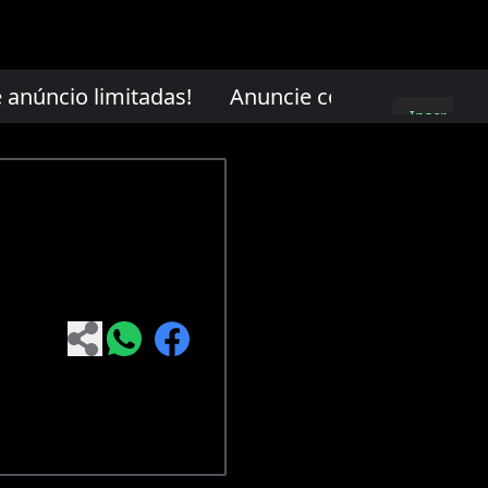
núncio limitadas!
Anuncie conosco. Vagas de 
Inscreva-
se