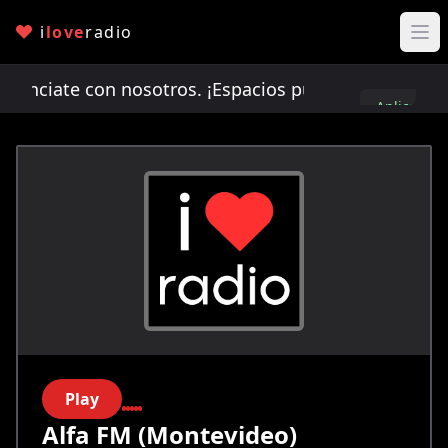
i
love
radio
ciate con nosotros. ¡Espacios publicitarios limit
Aplica
aquí
Play
Alfa FM (Montevideo)