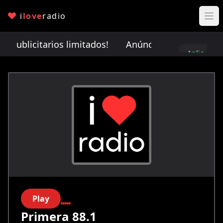
i
love
radio
publicitarios limitados!
Anúnciate con nosotros. ¡
Aplica
aquí
Play
Primera 88.1