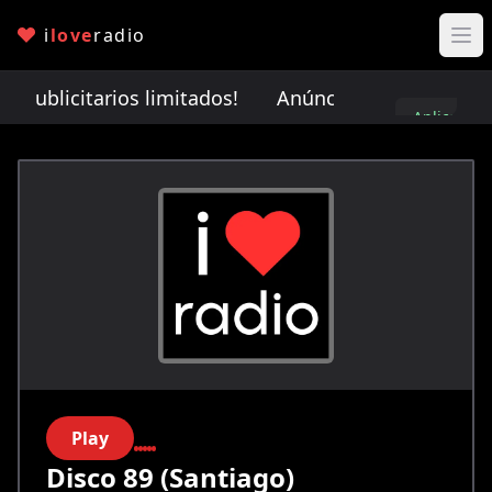
i
love
radio
publicitarios limitados!
Anúnciate con nosotros. ¡
Aplica
aquí
Play
Disco 89 (Santiago)