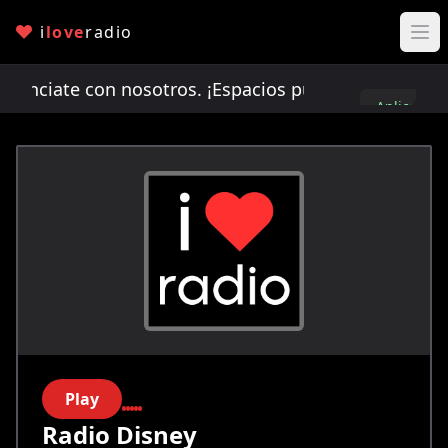
i
love
radio
ciate con nosotros. ¡Espacios publicitarios limit
Aplica
aquí
Play
Radio Disney