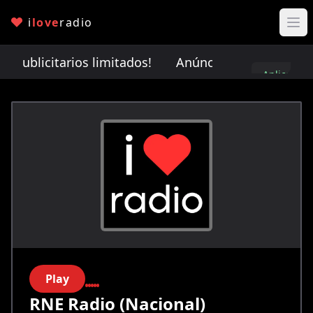
i
love
radio
publicitarios limitados!
Anúnciate con nosotros. ¡
Aplica
aquí
Play
RNE Radio (Nacional)