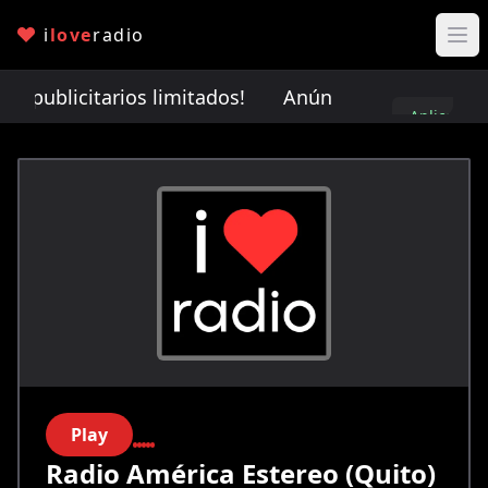
i
love
radio
 publicitarios limitados!
Anúnciate con nosotros. 
Aplica
aquí
Play
Radio América Estereo (Quito)