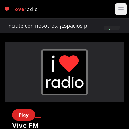
i
love
radio
ciate con nosotros. ¡Espacios publicitarios limit
Aplica
aquí
Play
Vive FM