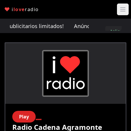
i
love
radio
publicitarios limitados!
Anúnciate con nosotros. ¡
Aplica
aquí
Play
Radio Cadena Agramonte