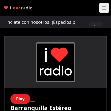
i
love
radio
ciate con nosotros. ¡Espacios publicitarios limit
Aplica
aquí
Play
Barranquilla Estéreo