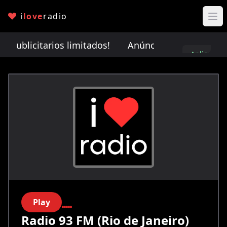
i
love
radio
publicitarios limitados!
Anúnciate con nosotros. ¡
Aplica
aquí
Play
Radio 93 FM (Rio de Janeiro)