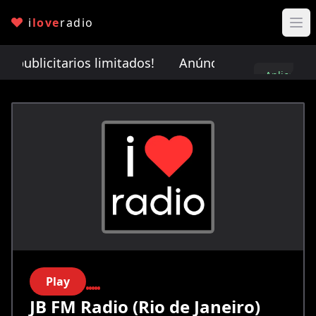
i
love
radio
publicitarios limitados!
Anúnciate con nosotros. ¡
Aplica
aquí
Play
JB FM Radio (Rio de Janeiro)