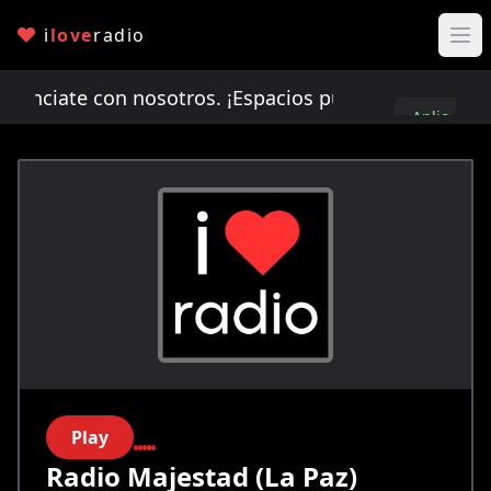
i
love
radio
ciate con nosotros. ¡Espacios publicitarios limit
Aplica
aquí
Play
Radio Majestad (La Paz)