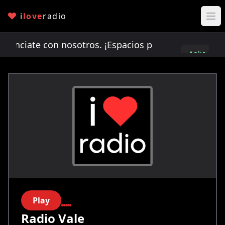
i
love
radio
ciate con nosotros. ¡Espacios publicitarios limit
Aplica
aquí
Play
Radio Vale