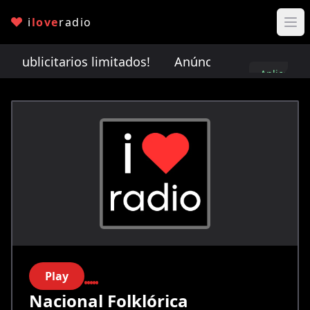
i
love
radio
publicitarios limitados!
Anúnciate con nosotros. ¡
Aplica
aquí
Play
Nacional Folklórica