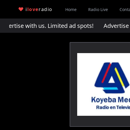
i
love
radio
Home
Radio Live
Cont
rtise with us. Limited ad spots!
Advertise wi