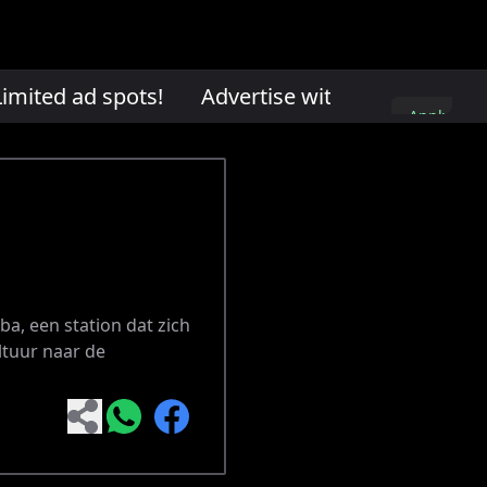
mited ad spots!
Advertise with us. Limited ad
Apply
here
ba, een station dat zich
ltuur naar de